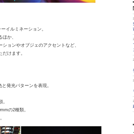
ラーイルミネーション。
るほか、
ーションやオブジェのアクセントなど、
ただけます。
色と発光パターンを表現。
類。
0mmの2種類。
類。