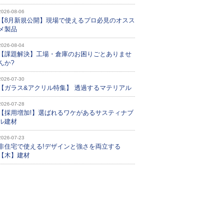
2026-08-06
【8月新規公開】現場で使えるプロ必見のオスス
メ製品
2026-08-04
【課題解決】工場・倉庫のお困りごとありませ
んか?
2026-07-30
【ガラス&アクリル特集】 透過するマテリアル
2026-07-28
【採用増加!】選ばれるワケがあるサスティナブ
ル建材
2026-07-23
非住宅で使える!デザインと強さを両立する
【木】建材