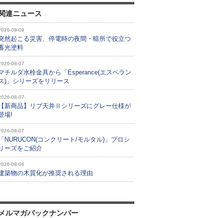
関連ニュース
2026-08-09
突然起こる災害、停電時の夜間・暗所で役立つ
蓄光塗料
2026-08-07
マチルダ水栓金具から「Esperance(エスペラン
ス)」シリーズをリリース
2026-08-07
【新商品】リブ天井Ⅱシリーズにグレー仕様が
登場!
2026-08-07
「NURUCON(コンクリート/モルタル)」プロシ
リーズをご紹介
2026-08-06
建築物の木質化が推奨される理由
メルマガバックナンバー