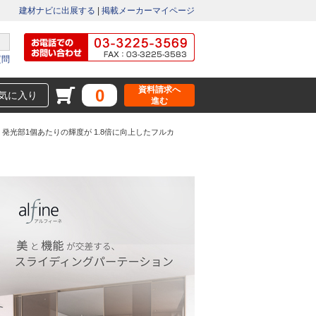
建材ナビに出展する
|
掲載メーカーマイページ
質問
資料請求へ
0
気に入り
進む
発光部1個あたりの輝度が 1.8倍に向上したフルカ