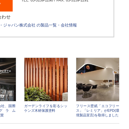
せ
TEL: 03-5159-1290 / FAX: 03-5159-1291
合わせ
・ジャパン株式会社 の製品一覧・会社情報
会社、国際
ガーデンライフを彩るシッ
フリース壁紙「エコフリー
グラム
ケンズ木材保護塗料
ス」「レミリア」がEPD(環
協賛
境製品宣言)を取得しました