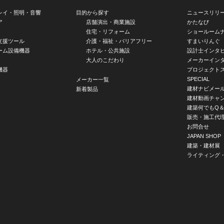
レイ・照明・音響
目的から探す
ニュースリリ
ア
店舗演出・商業施設
かたなび
住宅・リフォーム
ショールーム
支援ツール
介護・福祉・バリアフリー
すまいりんぐ
ーム設備機器
ホテル・公共施設
設計士インタ
大人のこだわり
メーカーイン
機器
プロジェクト
SPECIAL
メーカー一覧
建材ナビメー
新着製品
建材動画チャ
建築何でもQ＆
販売・施工代
お問合せ
JAPAN SHOP
建築・建材展
ライティング