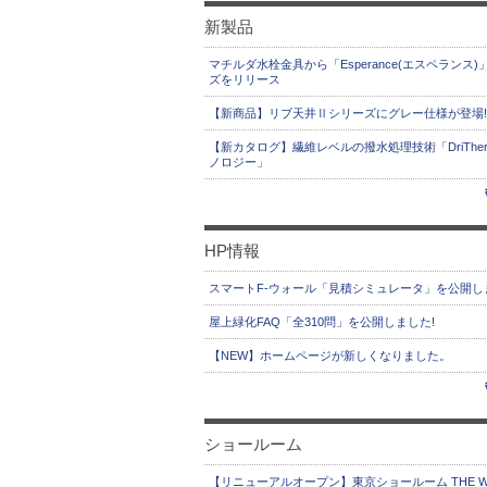
新製品
マチルダ水栓金具から「Esperance(エスペランス)
ズをリリース
【新商品】リブ天井Ⅱシリーズにグレー仕様が登場!
【新カタログ】繊維レベルの撥水処理技術「DriThe
ノロジー」
HP情報
スマートF-ウォール「見積シミュレータ」を公開し
屋上緑化FAQ「全310問」を公開しました!
【NEW】ホームページが新しくなりました。
ショールーム
【リニューアルオープン】東京ショールーム THE W