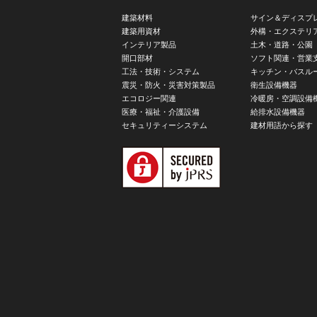
建築材料
サイン＆ディスプ
建築用資材
外構・エクステリ
インテリア製品
土木・道路・公園
開口部材
ソフト関連・営業
工法・技術・システム
キッチン・バスル
震災・防火・災害対策製品
衛生設備機器
エコロジー関連
冷暖房・空調設備
医療・福祉・介護設備
給排水設備機器
セキュリティーシステム
建材用語から探す