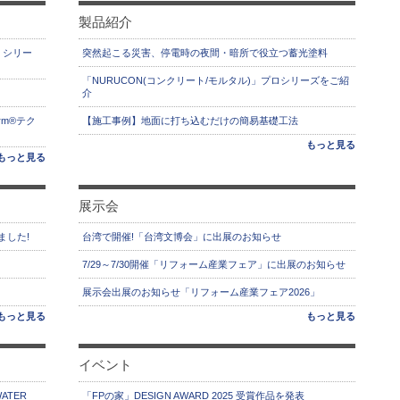
製品紹介
」シリー
突然起こる災害、停電時の夜間・暗所で役立つ蓄光塗料
「NURUCON(コンクリート/モルタル)」プロシリーズをご紹
介
rm®テク
【施工事例】地面に打ち込むだけの簡易基礎工法
もっと見る
もっと見る
展示会
ました!
台湾で開催!「台湾文博会」に出展のお知らせ
7/29～7/30開催「リフォーム産業フェア」に出展のお知らせ
展示会出展のお知らせ「リフォーム産業フェア2026」
もっと見る
もっと見る
イベント
ATER
「FPの家」DESIGN AWARD 2025 受賞作品を発表