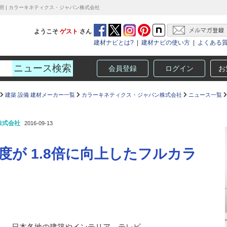
照明 | カラーキネティクス・ジャパン株式会社
ようこそ
ゲスト
さん
建材ナビとは?
|
建材ナビの使い方
|
よくある
会員登録
ログイン
お
建築 設備 建材メーカー一覧
カラーキネティクス・ジャパン株式会社
ニュース一覧
株式会社
2016-09-13
度が 1.8倍に向上したフルカラ
とし、日本各地の建築やインテリア、テレビ、