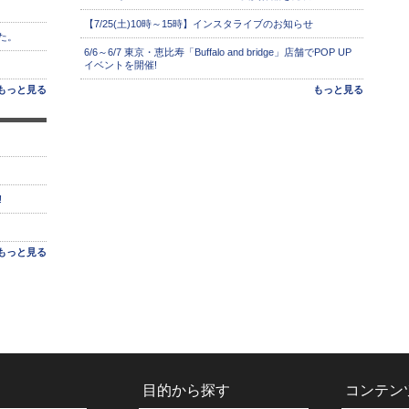
【7/25(土)10時～15時】インスタライブのお知らせ
た。
6/6～6/7 東京・恵比寿「Buffalo and bridge」店舗でPOP UP
イベントを開催!
もっと見る
もっと見る
!
もっと見る
目的から探す
コンテン