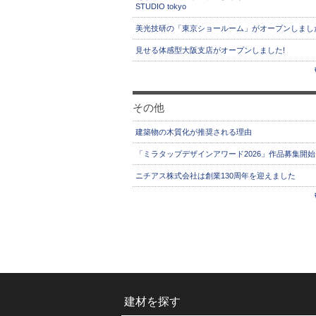
STUDIO tokyo
美光技研の「東京ショールーム」がオープンしまし
見せる体感型大阪支店がオープンしました!
その他
建築物の木質化が推奨される理由
「ミラタップデザインアワード2026」作品募集開始
ニチアス株式会社は創業130周年を迎えました
建材を探す