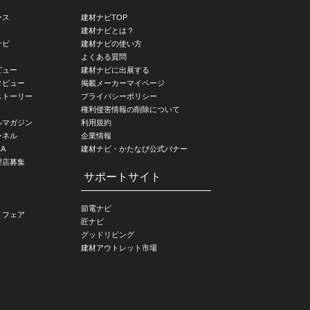
ース
建材ナビTOP
建材ナビとは？
ナビ
建材ナビの使い方
よくある質問
ビュー
建材ナビに出展する
タビュー
掲載メーカーマイページ
ストーリー
プライバシーポリシー
権利侵害情報の削除について
ルマガジン
利用規約
ンネル
企業情報
A
建材ナビ・かたなび公式バナー
理店募集
サポートサイト
節電ナビ
・フェア
匠ナビ
グッドリビング
建材アウトレット市場