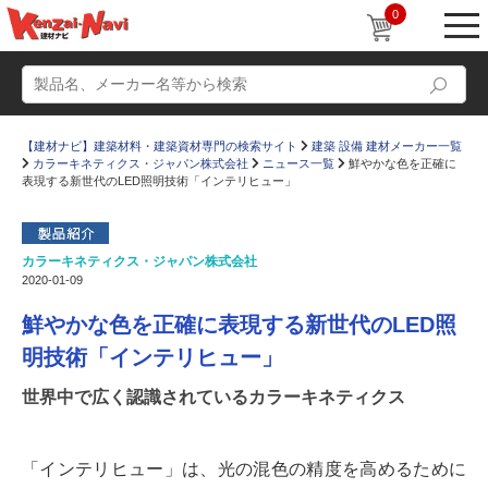
0
【建材ナビ】建築材料・建築資材専門の検索サイト
建築 設備 建材メーカー一覧
カラーキネティクス・ジャパン株式会社
ニュース一覧
鮮やかな色を正確に
表現する新世代のLED照明技術「インテリヒュー」
カラーキネティクス・ジャパン株式会社
動画
ショールーム
2020-01-09
かたなび
コラム
鮮やかな色を正確に表現する新世代のLED照
すまいリング
設計士インタビュー
明技術「インテリヒュー」
Q＆A
販売・施工代理店募集
世界中で広く認識されているカラーキネティクス
お気に入り
「インテリヒュー」は、光の混色の精度を高めるために