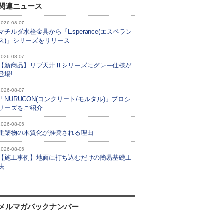
関連ニュース
2026-08-07
マチルダ水栓金具から「Esperance(エスペラン
ス)」シリーズをリリース
2026-08-07
【新商品】リブ天井Ⅱシリーズにグレー仕様が
登場!
2026-08-07
「NURUCON(コンクリート/モルタル)」プロシ
リーズをご紹介
2026-08-06
建築物の木質化が推奨される理由
2026-08-06
【施工事例】地面に打ち込むだけの簡易基礎工
法
メルマガバックナンバー