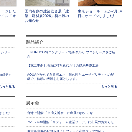
メージした
国内有数の建築総合展「建
東京ショールームが2月14
タイル「オ
築・建材展2026」初出展の
日にオープンしました!
お知らせ
製品紹介
」シリー
「NURUCON(コンクリート/モルタル)」プロシリーズをご紹
介
【施工事例】地面に打ち込むだけの簡易基礎工法
rm®テク
AQUAだからできる省エネ、耐久性とユーザビリティへの配
慮で、信頼の機器をお届けします。
もっと見る
もっと見る
展示会
ました!
台湾で開催!「台湾文博会」に出展のお知らせ
7/29～7/30開催「リフォーム産業フェア」に出展のお知らせ
展示会出展のお知らせ「リフォーム産業フェア2026」