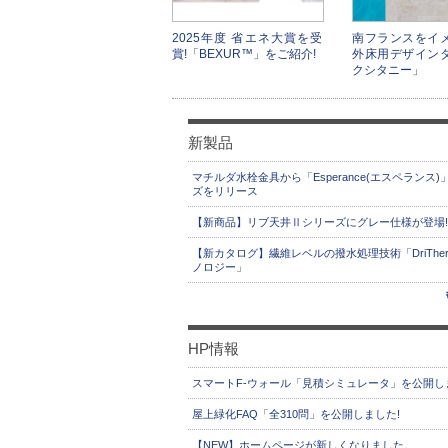
2025年度 省エネ大賞を受
南フランスをイ
賞!「BEXUR™」をご紹介!
外床用デザイン
クシタニー」
新製品
マチルダ水栓金具から「Esperance(エスペランス)
ズをリリース
【新商品】リブ天井Ⅱシリーズにグレー仕様が登場!
【新カタログ】繊維レベルの撥水処理技術「DriThe
ノロジー」
HP情報
スマートF-ウォール「見積シミュレータ」を公開し
屋上緑化FAQ「全310問」を公開しました!
【NEW】ホームページが新しくなりました。