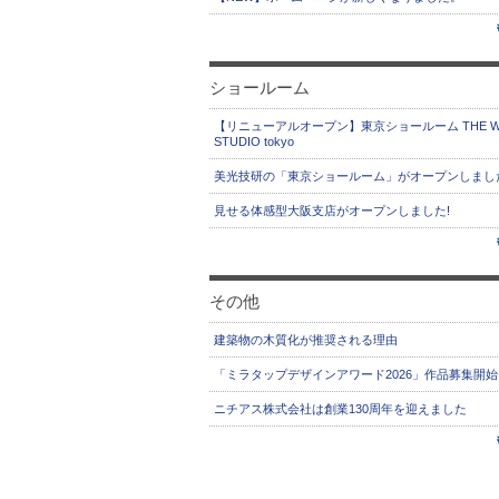
ショールーム
【リニューアルオープン】東京ショールーム THE W
STUDIO tokyo
美光技研の「東京ショールーム」がオープンしまし
見せる体感型大阪支店がオープンしました!
その他
建築物の木質化が推奨される理由
「ミラタップデザインアワード2026」作品募集開始
ニチアス株式会社は創業130周年を迎えました