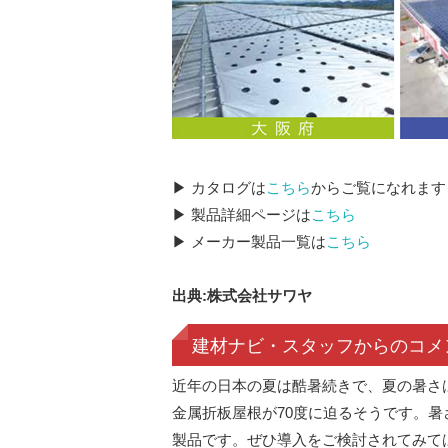
▶ カタログは
こちら
からご覧になれます
▶ 製品詳細ページは
こちら
▶ メーカー製品一覧は
こちら
出典:株式会社サワヤ
建材ナビ・スタッフからのコメ
近年の日本の夏は酷暑続きで、夏の暑さ
金属折板屋根が70度に迫るそうです。
製品です。ぜひ導入をご検討されてみて