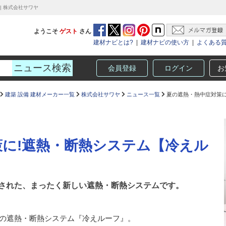
| 株式会社サワヤ
ようこそ
ゲスト
さん
建材ナビとは?
|
建材ナビの使い方
|
よくある
会員登録
ログイン
お
建築 設備 建材メーカー一覧
株式会社サワヤ
ニュース一覧
夏の遮熱・熱中症対策に
に!遮熱・断熱システム【冷えル
された、まったく新しい遮熱・断熱システムです。
根の遮熱・断熱システム『冷えルーフ』。