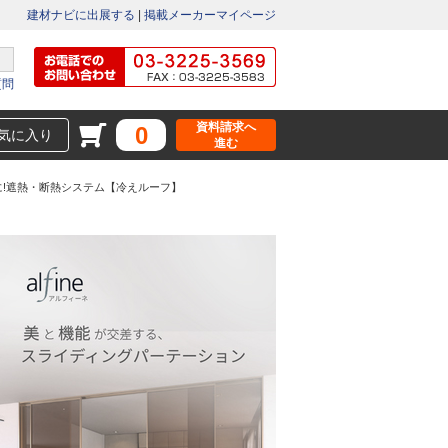
建材ナビに出展する
|
掲載メーカーマイページ
質問
資料請求へ
0
気に入り
進む
!遮熱・断熱システム【冷えルーフ】