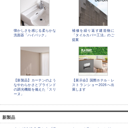
懐かしさを感じる柔らかな
補修を繰り返す建造物に
洗面器「ハイバック」
「タイルカバー工法」のご
提案
【新製品】カーテンのよう
【展示会】国際ホテル・レ
なやわらかさとブラインド
ストランショー2026へ出
の調光機能を備えた「スリ
展します
ーヌ」
新製品