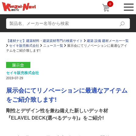
0
【建材ナビ】建築材料・建築資材専門の検索サイト
建築 設備 建材メーカー一覧
セイキ販売株式会社
ニュース一覧
展示会にてリノベーションに最適なアイ
テムをご紹介致します!
セイキ販売株式会社
動画
ショールーム
2019-07-29
かたなび
コラム
展示会にてリノベーションに最適なアイテム
すまいリング
設計士インタビュー
をご紹介致します!
Q＆A
販売・施工代理店募集
剛性とデザイン性を兼ね備えた新しいデッキ材
『ELAVEL DECK(選べるデッキ)』をご紹介!
お気に入り