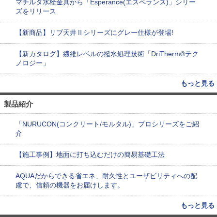
マチルダ水栓金具から「Esperance(エスペランス)」シリー
ズをリリース
【新商品】リブ天井Ⅱシリーズにグレー仕様が登場!
【新カタログ】繊維レベルの撥水処理技術「DriTherm®テク
ノロジー」
もっと見る
製品紹介
「NURUCON(コンクリート/モルタル)」プロシリーズをご紹
介
【施工事例】地面に打ち込むだけの簡易基礎工法
AQUAだからできる省エネ、耐久性とユーザビリティへの配
慮で、信頼の機器をお届けします。
もっと見る