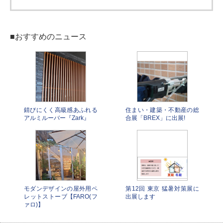
■おすすめのニュース
錆びにくく高級感あふれる
住まい・建築・不動産の総
アルミルーバー『Zark』
合展「BREX」に出展!
モダンデザインの屋外用ペ
第12回 東京 猛暑対策展に
レットストーブ【FARO(フ
出展します
ァロ)】