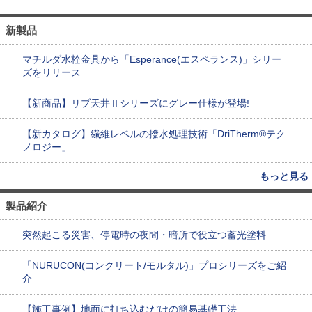
新製品
マチルダ水栓金具から「Esperance(エスペランス)」シリー
ズをリリース
【新商品】リブ天井Ⅱシリーズにグレー仕様が登場!
【新カタログ】繊維レベルの撥水処理技術「DriTherm®テク
ノロジー」
もっと見る
製品紹介
突然起こる災害、停電時の夜間・暗所で役立つ蓄光塗料
「NURUCON(コンクリート/モルタル)」プロシリーズをご紹
介
【施工事例】地面に打ち込むだけの簡易基礎工法