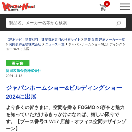
0
【建材ナビ】建築材料・建築資材専門の検索サイト
建築 設備 建材メーカー一覧
岡田装飾金物株式会社
ニュース一覧
ジャパンホームショー&ビルディングシ
ョー2024に出展
岡田装飾金物株式会社
動画
ショールーム
2024-11-12
かたなび
コラム
ジャパンホームショー&ビルディングショー
すまいリング
設計士インタビュー
2024に出展
Q＆A
販売・施工代理店募集
より多くの皆さまに、空間を操る FOGMO の存在と魅力
を知っていただけるきっかけになれば、嬉しい限りで
お気に入り
す。【ブース番号:1-W17 店舗・オフィス空間デザインゾ
ーン】