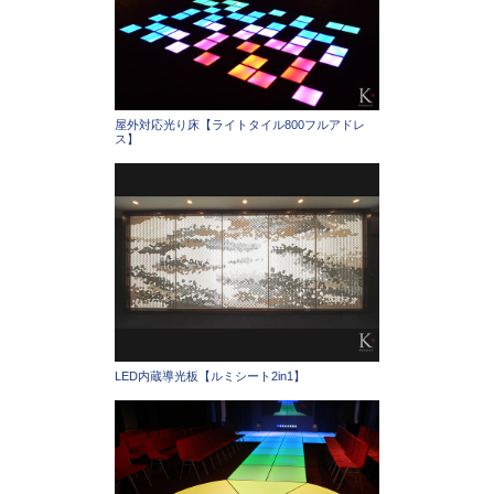
屋外対応光り床【ライトタイル800フルアドレ
ス】
LED内蔵導光板【ルミシート2in1】