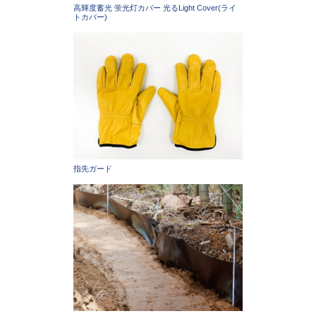
高輝度蓄光 蛍光灯カバー 光るLight Cover(ライ
トカバー)
指先ガード