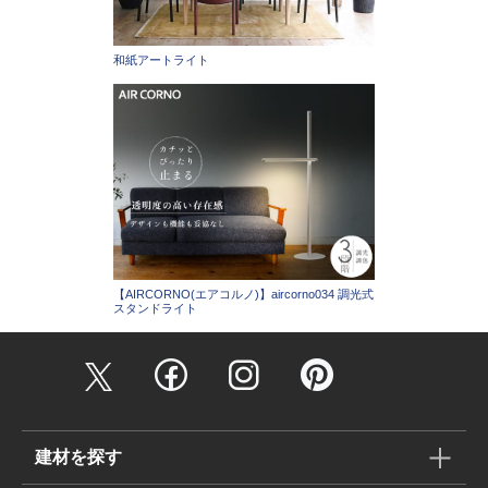
和紙アートライト
【AIRCORNO(エアコルノ)】aircorno034 調光式
スタンドライト
建材を探す