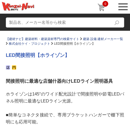
0
【建材ナビ】建築材料・建築資材専門の検索サイト
建築 設備 建材メーカー一覧
株式会社ケイ・プロジェクト
LED間接照明【ホライゾン】
LED間接照明【ホライゾン】
動画
ショールーム
間接照明に最適な店舗什器向けLEDライン照明器具
かたなび
コラム
すまいリング
設計士インタビュー
ホライゾンは145°のワイド配光設計で間接照明や節電LEDパ
ネル照明に最適なLEDライン光源。
Q＆A
販売・施工代理店募集
お気に入り
■簡単なコネクタ接続で、専用ブラケットハンガーで棚下照
明にも応用可能。