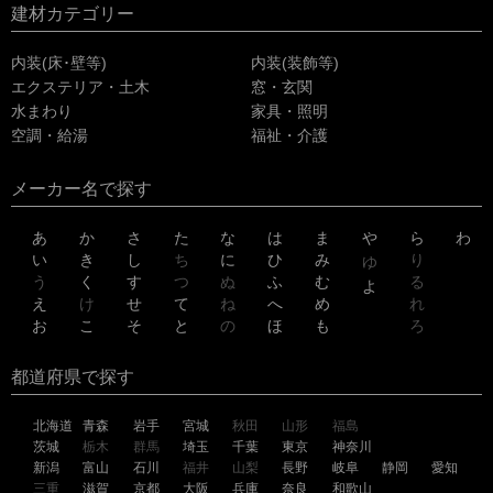
建材カテゴリー
内装(床･壁等)
内装(装飾等)
エクステリア・土木
窓・玄関
水まわり
家具・照明
空調・給湯
福祉・介護
メーカー名で探す
あ
か
さ
た
な
は
ま
や
ら
わ
い
き
し
ち
に
ひ
み
り
ゆ
う
く
す
つ
ぬ
ふ
む
る
よ
え
け
せ
て
ね
へ
め
れ
お
こ
そ
と
の
ほ
も
ろ
都道府県で探す
北海道
青森
岩手
宮城
秋田
山形
福島
茨城
栃木
群馬
埼玉
千葉
東京
神奈川
新潟
富山
石川
福井
山梨
長野
岐阜
静岡
愛知
三重
滋賀
京都
大阪
兵庫
奈良
和歌山