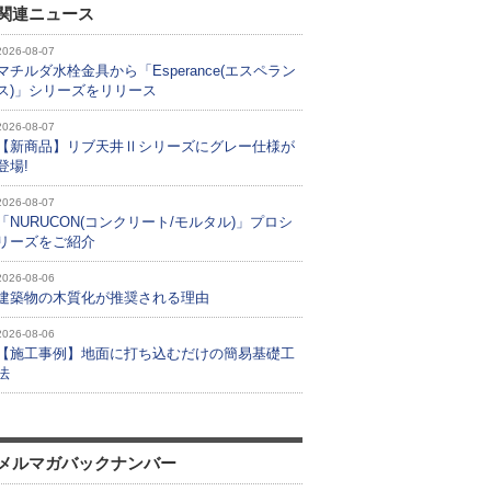
関連ニュース
2026-08-07
マチルダ水栓金具から「Esperance(エスペラン
ス)」シリーズをリリース
2026-08-07
【新商品】リブ天井Ⅱシリーズにグレー仕様が
登場!
2026-08-07
「NURUCON(コンクリート/モルタル)」プロシ
リーズをご紹介
2026-08-06
建築物の木質化が推奨される理由
2026-08-06
【施工事例】地面に打ち込むだけの簡易基礎工
法
メルマガバックナンバー