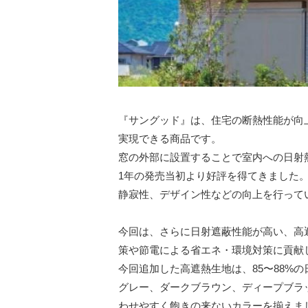
『サングッド』は、住宅の断熱性能が向
実現できる商品です。
窓の外部に設置することで室内への⽇射
1年の発売当初より好評を得てきました。
静寂性、デザイン性などの向上を⾏って
今回は、さらに⽇射遮蔽性能が⾼い、⾼
策や節電による省エネ・環境対策に貢献
今回追加した⾼遮熱⽣地は、85〜88%
グレー、ダークブラウン、ディープブラ
わせやすく飽きの来ないカラーを揃えま