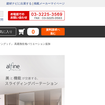
建材ナビに出展する
|
掲載メーカーマイページ
質問
資料請求へ
0
気に入り
進む
ングッド』 ⾼遮熱⽣地バリエーション追加