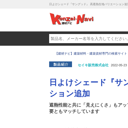
⽇よけシェード『サングッド』 ⾼遮熱⽣地バリエーション追加
【建材ナビ】建築材料・建築資材専門の検索サイト
セイキ販売株式会社
2022-05-23
⽇よけシェード『サ
ション追加
遮熱性能と共に「⾒えにくさ」もアッ
要ともマッチしています