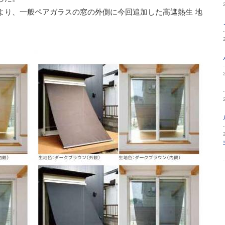
01により、⼀般ペアガラスの窓の外側に今回追加した⾼遮熱⽣ 地