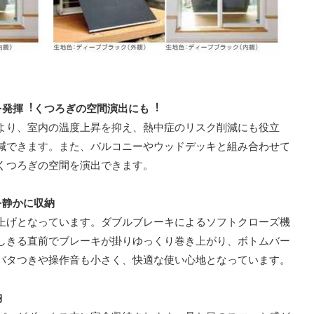
を発揮︕くつろぎの空間演出にも︕
より、室内の温度上昇を抑え、熱中症のリスク削減にも役⽴
減できます。また、バルコニーやウッドデッキと組み合わせて
くつろぎの空間を演出できます。
を静かに収納
上げとなっています。ダブルブレーキによるソフトクローズ機
しきる直前でブレーキが掛りゆっくり巻き上がり、ボトムバー
バタつきや操作⾳も⼩さく、快適な使い⼼地となっています。
納