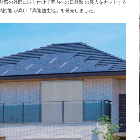
⽇より窓の外部に取り付けて室内への⽇射熱 の侵⼊をカットする
熱性能 が⾼い「⾼遮熱⽣地」を発売しました。