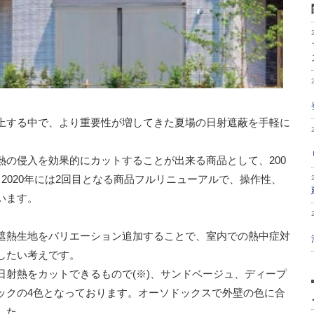
上する中で、より重要性が増してきた夏場の⽇射遮蔽を⼿軽に
熱の侵⼊を効果的にカットすることが出来る商品として、200
2020年には2回⽬となる商品フルリニューアルで、操作性、
います。
遮熱⽣地をバリエーション追加することで、室内での熱中症対
したい考えです。
の⽇射熱をカットできるもので(※)、サンドベージュ、ディープ
ックの4⾊となっております。オーソドックスで外壁の⾊に合
した。