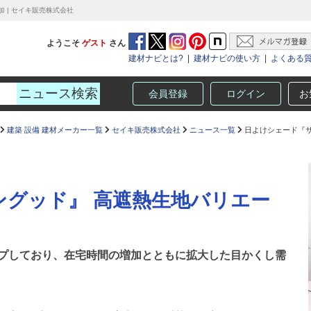
 | セイキ販売株式会社
ようこそ
ゲスト
さん
建材ナビとは?
|
建材ナビの使い方
|
よくある
会員登録
ログイン
お
建築 設備 建材メーカー一覧
セイキ販売株式会社
ニュース一覧
⽇よけシェード『サ
ングッド』 ⾼遮熱⽣地バリエー
プしており、在宅時間の増加とともに拡⼤した⽬かくし需