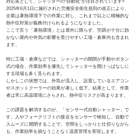
対応策として、シャッターの“自動化”が注目されています>
2025年6月1日に施行された労働安全衛生規則の改正により、
企業は暑熱環境下での作業に対し、これまで以上に積極的な
熱中症対策が義務付けられるようになりました。
ここで言う「暑熱環境」とは屋外に限らず、空調が十分に効
かない屋内や外気の影響を受けやすい工場・倉庫内も含まれ
ます。
特に工場・倉庫などでは、シャッターの開閉が手動やボタン
式の場合、作業効率を優先してシャッターを開けっぱなしに
する現場も多く見られます。
しかしこの状態では、外気が流入し、設置しているエアコン
やスポットクーラーの効果が著しく低下。結果として、作業
者は常に高温環境にさらされ、熱中症リスクが高まります。
この課題を解消するのが、「センサー式自動シャッター」で
す。人やフォークリフトの接近をセンサーで検知し、自動で
スムーズに開閉することで、空間をしっかりと仕切りながら
も、作業効率を損なうことなく温度管理を実現します。