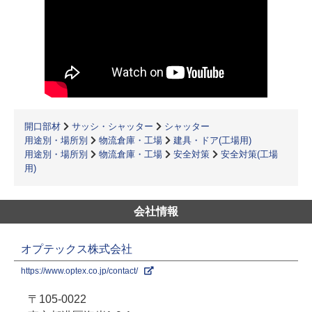
開口部材
サッシ・シャッター
シャッター
用途別・場所別
物流倉庫・工場
建具・ドア(工場用)
用途別・場所別
物流倉庫・工場
安全対策
安全対策(工場
用)
会社情報
オプテックス株式会社
https://www.optex.co.jp/contact/
〒105-0022