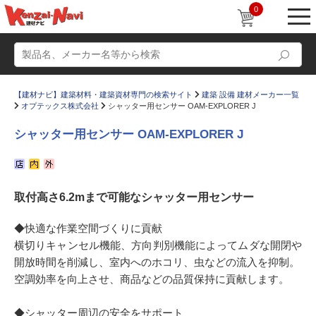
0
【建材ナビ】建築材料・建築資材専門の検索サイト
建築 設備 建材メーカー一覧
オプテックス株式会社
シャッター用センサー OAM-EXPLORER J
シャッター用センサー OAM-EXPLORER J
動画
ショールーム
取付高さ6.2mまで可能なシャッター用センサー
かたなび
コラム
すまいリング
設計士インタビュー
◆快適な作業空間づくりに貢献
横切りキャンセル機能、方向判別機能によってムダな開閉や
Q＆A
販売・施工代理店募集
開放時間を削減し、室内へのホコリ、虫などの流入を抑制。
お気に入り
空調効率を向上させ、商品などの品質保持に貢献します。
◆シャッター周辺の安全をサポート