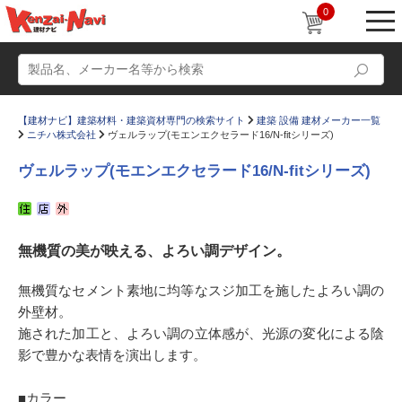
0
【建材ナビ】建築材料・建築資材専門の検索サイト
建築 設備 建材メーカー一覧
ニチハ株式会社
ヴェルラップ(モエンエクセラード16/N-fitシリーズ)
ヴェルラップ(モエンエクセラード16/N-fitシリーズ)
動画
ショールーム
無機質の美が映える、よろい調デザイン。
かたなび
コラム
すまいリング
設計士インタビュー
無機質なセメント素地に均等なスジ加工を施したよろい調の
外壁材。
Q＆A
販売・施工代理店募集
施された加工と、よろい調の立体感が、光源の変化による陰
お気に入り
影で豊かな表情を演出します。
■カラー