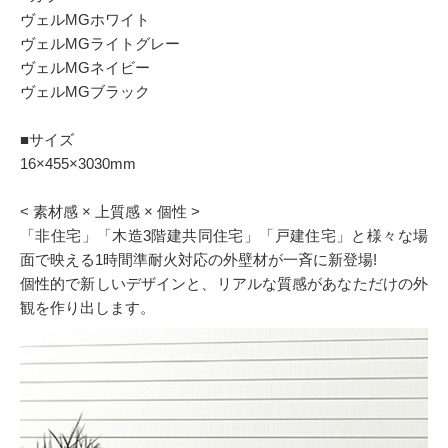
ヴェルMGホワイト
ヴェルMGライトグレー
ヴェルMGネイビー
ヴェルMGブラック
■サイズ
16×455×3030mm
< 素材感 × 上質感 × 個性 >
「非住宅」「木造3階建共同住宅」「戸建住宅」と様々な場
面で映える1時間準耐火対応の外壁材が一斉に新登場!
個性的で新しいデザインと、リアルな質感があなただけの外
観を作り出します。