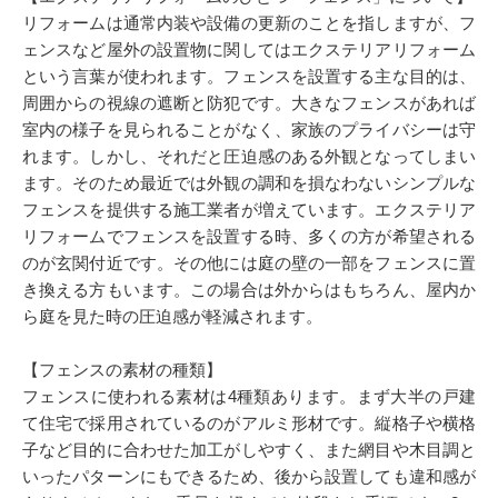
リフォームは通常内装や設備の更新のことを指しますが、フ
ェンスなど屋外の設置物に関してはエクステリアリフォーム
という言葉が使われます。フェンスを設置する主な目的は、
周囲からの視線の遮断と防犯です。大きなフェンスがあれば
室内の様子を見られることがなく、家族のプライバシーは守
れます。しかし、それだと圧迫感のある外観となってしまい
ます。そのため最近では外観の調和を損なわないシンプルな
フェンスを提供する施工業者が増えています。エクステリア
リフォームでフェンスを設置する時、多くの方が希望される
のが玄関付近です。その他には庭の壁の一部をフェンスに置
き換える方もいます。この場合は外からはもちろん、屋内か
ら庭を見た時の圧迫感が軽減されます。
【フェンスの素材の種類】
フェンスに使われる素材は4種類あります。まず大半の戸建
て住宅で採用されているのがアルミ形材です。縦格子や横格
子など目的に合わせた加工がしやすく、また網目や木目調と
いったパターンにもできるため、後から設置しても違和感が