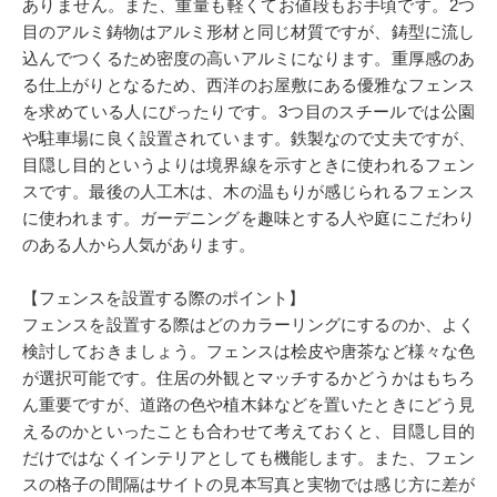
ありません。また、重量も軽くてお値段もお手頃です。2つ
目のアルミ鋳物はアルミ形材と同じ材質ですが、鋳型に流し
込んでつくるため密度の高いアルミになります。重厚感のあ
る仕上がりとなるため、西洋のお屋敷にある優雅なフェンス
を求めている人にぴったりです。3つ目のスチールでは公園
や駐車場に良く設置されています。鉄製なので丈夫ですが、
目隠し目的というよりは境界線を示すときに使われるフェン
スです。最後の人工木は、木の温もりが感じられるフェンス
に使われます。ガーデニングを趣味とする人や庭にこだわり
のある人から人気があります。
【フェンスを設置する際のポイント】
フェンスを設置する際はどのカラーリングにするのか、よく
検討しておきましょう。フェンスは桧皮や唐茶など様々な色
が選択可能です。住居の外観とマッチするかどうかはもちろ
ん重要ですが、道路の色や植木鉢などを置いたときにどう見
えるのかといったことも合わせて考えておくと、目隠し目的
だけではなくインテリアとしても機能します。また、フェン
スの格子の間隔はサイトの見本写真と実物では感じ方に差が