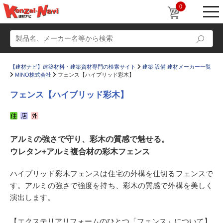
0
【建材ナビ】建築材料・建築資材専門の検索サイト
建築 設備 建材メーカー一覧
MINO株式会社
フェンス【ハイブリッド彩木】
フェンス【ハイブリッド彩木】
動画
ショールーム
アルミの強さで守り、彩木の質感で魅せる。
かたなび
コラム
ウレタン+アルミ複合材の彩木フェンス
すまいリング
設計士インタビュー
ハイブリッド彩木フェンスは住宅の外構を仕切るフェンスで
Q＆A
販売・施工代理店募集
す。アルミの強さで強度を持ち、彩木の質感で外構を美しく
お気に入り
演出します。
【エクステリアリフォームのひとつ「フェンス」について】