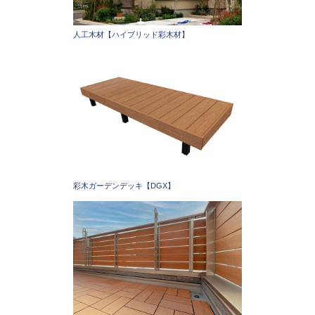
人工木材【ハイブリッド彩木材】
彩木ガーデンデッキ【DGX】