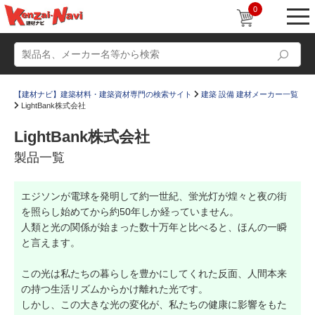
0
【建材ナビ】建築材料・建築資材専門の検索サイト
建築 設備 建材メーカー一覧
LightBank株式会社
LightBank株式会社
製品一覧
動画
ショールーム
エジソンが電球を発明して約一世紀、蛍光灯が煌々と夜の街
かたなび
コラム
を照らし始めてから約50年しか経っていません。
すまいリング
設計士インタビュー
人類と光の関係が始まった数十万年と比べると、ほんの一瞬
と言えます。
Q＆A
販売・施工代理店募集
この光は私たちの暮らしを豊かにしてくれた反面、人間本来
お気に入り
の持つ生活リズムからかけ離れた光です。
しかし、この大きな光の変化が、私たちの健康に影響をもた