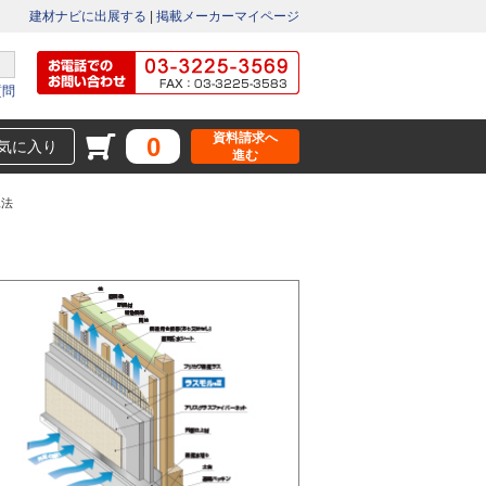
建材ナビに出展する
|
掲載メーカーマイページ
質問
資料請求へ
0
気に入り
進む
工法