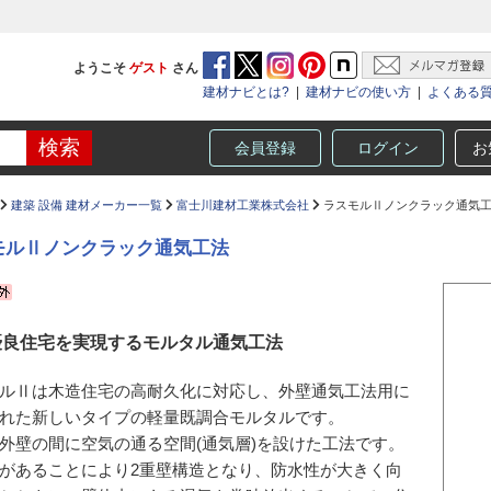
ようこそ
ゲスト
さん
建材ナビとは?
|
建材ナビの使い方
|
よくある
会員登録
ログイン
お
建築 設備 建材メーカー一覧
富士川建材工業株式会社
ラスモルⅡノンクラック通気
モルⅡノンクラック通気工法
優良住宅を実現するモルタル通気工法
ルⅡは木造住宅の高耐久化に対応し、外壁通気工法用に
れた新しいタイプの軽量既調合モルタルです。
外壁の間に空気の通る空間(通気層)を設けた工法です。
があることにより2重壁構造となり、防水性が大きく向