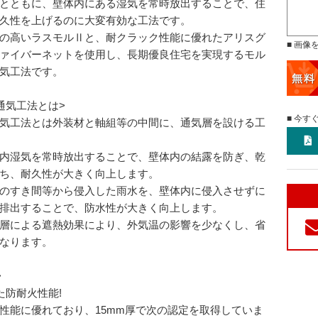
とともに、壁体内にある湿気を常時放出することで、住
久性を上げるのに大変有効な工法です。
の高いラスモルⅡと、耐クラック性能に優れたアリスグ
■ 画像
ァイバーネットを使用し、長期優良住宅を実現するモル
気工法です。
通気工法とは>
■ 今す
気工法とは外装材と軸組等の中間に、通気層を設ける工
内湿気を常時放出することで、壁体内の結露を防ぎ、乾
ち、耐久性が大きく向上します。
のすき間等から侵入した雨水を、壁体内に侵入させずに
排出することで、防水性が大きく向上します。
層による遮熱効果により、外気温の影響を少なくし、省
なります。
>
た防耐火性能!
性能に優れており、15mm厚で次の認定を取得していま