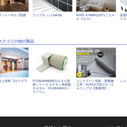
マットパネル【化粧
ウェブネット(Jakob)
NOËL & MARQUET(ノエル
反射
エ マルケ)
イズ
のカテゴリの他の製品
仕上塗材 【セラグラ
FUJIKAWA特殊モルタル塗
コンクリート化粧・業務施
ニュ
】
材シリーズ カチオン系樹脂
工用「NURUCONプロ / ヌ
モルタル「FUJIKAWAロー
ルコンプロ【業務用】」
ラーワン」