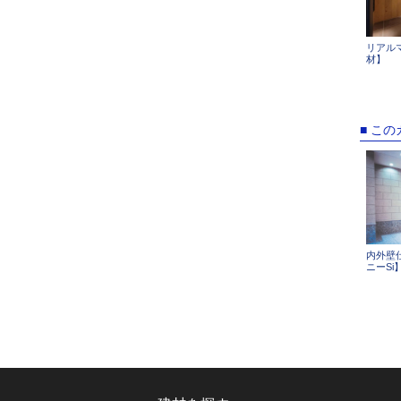
リアル
材】
■ こ
内外壁
ニーSi