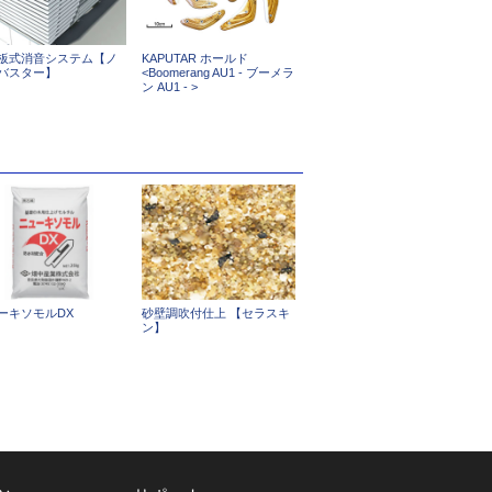
板式消音システム【ノ
KAPUTAR ホールド
バスター】
<Boomerang AU1 - ブーメラ
ン AU1 - >
砂壁調吹付仕上 【セラスキ
ーキソモルDX
ン】