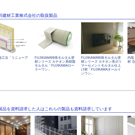
士川建材工業株式会社の取扱製品
地工法「リニューア
FUJIKAWA特殊モルタル塗
FUJIKAWA特殊モルタル塗
内装
」
材シリーズ カチオン系樹脂
材シリーズ カチオン系ポリ
材【
モルタル「FUJIKAWAロー
マーセメントモルタル仕上
ラーワン」
げ材「FUJIKAWAオールイ
ンワン」
の製品を資料請求した人はこれらの製品も資料請求しています