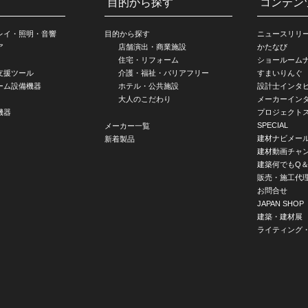
目的から探す
コンテン
レイ・照明・音響
目的から探す
ニュースリリ
ア
店舗演出・商業施設
かたなび
住宅・リフォーム
ショールーム
支援ツール
介護・福祉・バリアフリー
すまいりんぐ
ーム設備機器
ホテル・公共施設
設計士インタ
大人のこだわり
メーカーイン
機器
プロジェクト
SPECIAL
メーカー一覧
建材ナビメー
新着製品
建材動画チャ
建築何でもQ＆
販売・施工代
お問合せ
JAPAN SHOP
建築・建材展
ライティング