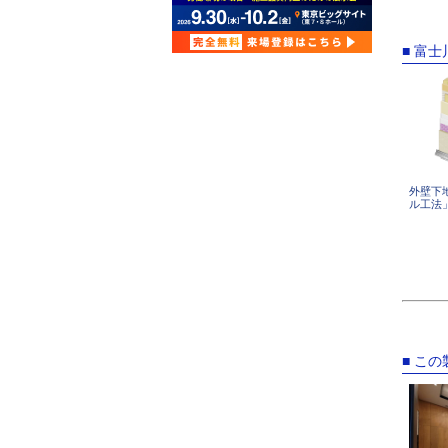
■ 富
外壁下
ル工法
■ こ