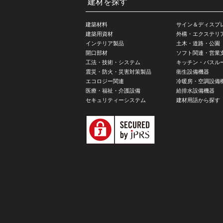
建材を探す
建築材料
サイン＆ディスプ
建築用資材
外構・エクステリ
インテリア製品
土木・道路・公園
開口部材
ソフト関連・営業
工法・技術・システム
キッチン・バスル
震災・防火・災害対策製品
衛生設備機器
エコロジー関連
冷暖房・空調設備
医療・福祉・介護設備
給排水設備機器
セキュリティーシステム
建材用語から探す