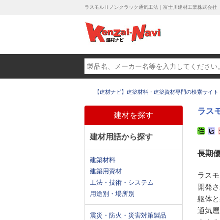
ラスモルⅡノンクラック通気工法｜富士川建材工業株式会社
【建材ナビ】建築材料・建築資材専門の検索サイト
ラス
建材を探す
建材用語から探す
長期
建築材料
建築用資材
ラスモ
工法・技術・システム
開発さ
用途別・場所別
躯体と
通気層
震災・防火・災害対策製品