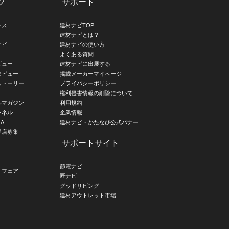
ツ
サポート
ース
建材ナビTOP
建材ナビとは？
ナビ
建材ナビの使い方
よくある質問
ビュー
建材ナビに出展する
タビュー
掲載メーカーマイページ
ストーリー
プライバシーポリシー
権利侵害情報の削除について
ルマガジン
利用規約
ンネル
企業情報
A
建材ナビ・かたなび公式バナー
理店募集
サポートサイト
節電ナビ
・フェア
匠ナビ
グッドリビング
建材アウトレット市場