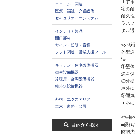
上する
エコロジー関連
宅の耐
医療・福祉・介護設備
耐久性
セキュリティーシステム
ラスフ
タル通
インテリア製品
開口部材
<外壁
サイン・照明・音響
外壁通
ソフト関連・営業支援ツール
法
キッチン・住宅設備機器
①壁体
衛生設備機器
燥を保
冷暖房・空調設備機器
②外壁
給排水設備機器
屋外に
③通気
外構・エクステリア
エネに
土木・道路・公園
<特長
■優れ
目的から探す
防耐火