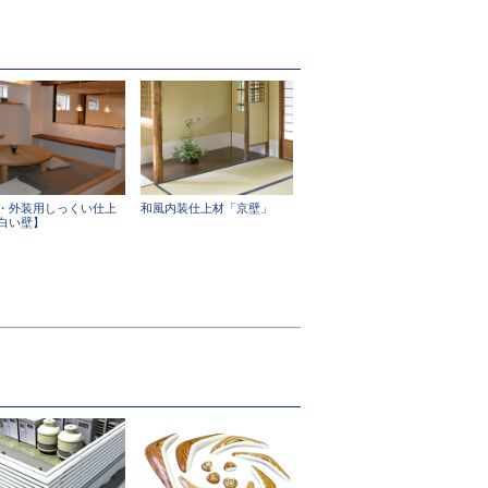
・外装用しっくい仕上
和風内装仕上材「京壁」
白い壁】