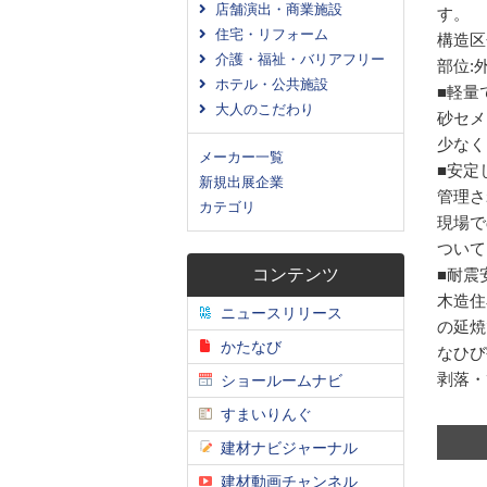
店舗演出・商業施設
す。
住宅・リフォーム
構造区
介護・福祉・バリアフリー
部位:
ホテル・公共施設
■軽量
大人のこだわり
砂セメ
少なく
メーカー一覧
■安定
新規出展企業
管理さ
カテゴリ
現場で
ついて
コンテンツ
■耐震
木造住
ニュースリリース
の延焼
かたなび
なひび
剥落・
ショールームナビ
すまいりんぐ
建材ナビジャーナル
建材動画チャンネル