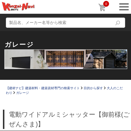
0
ガレージ
動画
ショールーム
かたなび
コラム
【建材ナビ】建築材料・建築資材専門の検索サイト
目的から探す
大人のこだ
わり
ガレージ
すまいリング
設計士インタビュー
Q＆A
販売・施工代理店募集
電動ワイドアルミシャッター【御前様(ご
お気に入り
ぜんさま)】