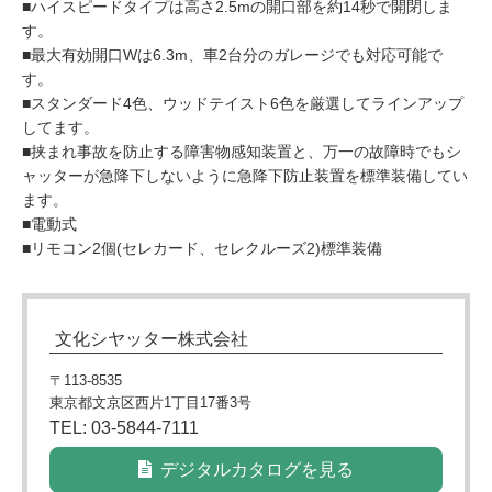
■ハイスピードタイプは高さ2.5mの開口部を約14秒で開閉しま
す。
■最大有効開口Wは6.3m、車2台分のガレージでも対応可能で
す。
■スタンダード4色、ウッドテイスト6色を厳選してラインアップ
してます。
■挟まれ事故を防止する障害物感知装置と、万一の故障時でもシ
ャッターが急降下しないように急降下防止装置を標準装備してい
ます。
■電動式
■リモコン2個(セレカード、セレクルーズ2)標準装備
文化シヤッター株式会社
〒113-8535
東京都文京区西片1丁目17番3号
TEL: 03-5844-7111
デジタルカタログを見る