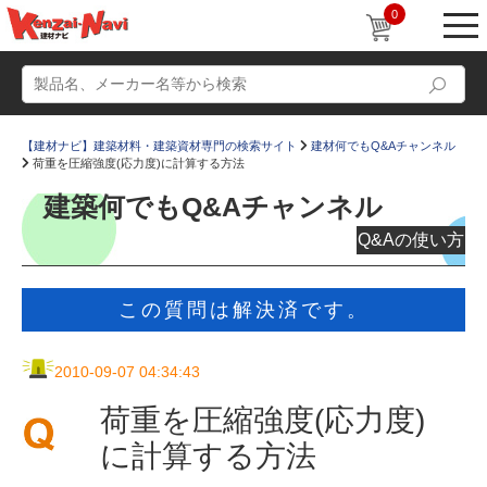
0
【建材ナビ】建築材料・建築資材専門の検索サイト
建材何でもQ&Aチャンネル
荷重を圧縮強度(応力度)に計算する方法
建築何でもQ&Aチャンネル
Q&Aの使い方
動画
ショールーム
この質問は解決済です。
かたなび
コラム
すまいリング
設計士インタビュー
2010-09-07 04:34:43
Q＆A
販売・施工代理店募集
荷重を圧縮強度(応力度)
お気に入り
に計算する方法