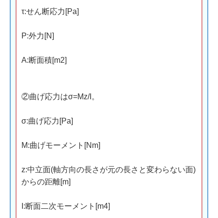
τ:せん断応力[Pa]
P:外力[N]
A:断面積[m2]
②曲げ応力はσ=Mz/I。
σ:曲げ応力[Pa]
M:曲げモーメント[Nm]
z:中立面(軸方向の長さが元の長さと変わらない面)
からの距離[m]
I:断面二次モーメント[m4]