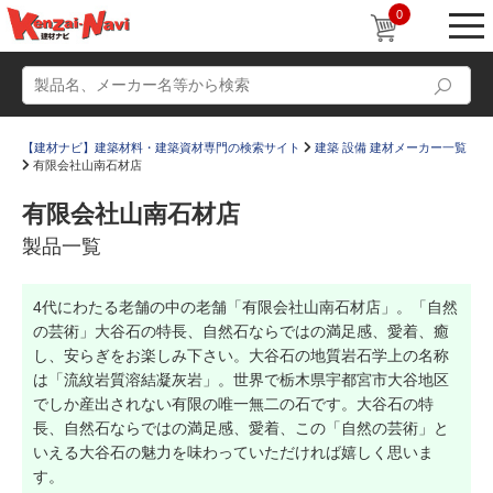
0
【建材ナビ】建築材料・建築資材専門の検索サイト
建築 設備 建材メーカー一覧
有限会社山南石材店
有限会社山南石材店
製品一覧
動画
ショールーム
4代にわたる老舗の中の老舗「有限会社山南石材店」。「自然
かたなび
コラム
の芸術」大谷石の特長、自然石ならではの満足感、愛着、癒
すまいリング
設計士インタビュー
し、安らぎをお楽しみ下さい。大谷石の地質岩石学上の名称
は「流紋岩質溶結凝灰岩」。世界で栃木県宇都宮市大谷地区
Q＆A
販売・施工代理店募集
でしか産出されない有限の唯一無二の石です。大谷石の特
長、自然石ならではの満足感、愛着、この「自然の芸術」と
お気に入り
いえる大谷石の魅力を味わっていただければ嬉しく思いま
す。