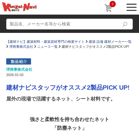
0
【建材ナビ】建築材料・建築資材専門の検索サイト
建築 設備 建材メーカー一覧
堺商事株式会社
ニュース一覧
建材ナビスタッフがオススメ2製品PICK UP!
堺商事株式会社
2026-01-02
動画
ショールーム
建材ナビスタッフがオススメ2製品PICK UP!
かたなび
コラム
屋外の現場で活躍するネット、シート材料です。
すまいリング
設計士インタビュー
Q＆A
販売・施工代理店募集
強さと柔軟性を持ち合わせたネット
お気に入り
「防塵ネット」