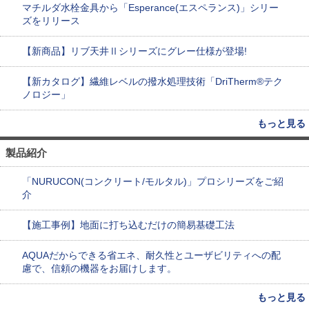
マチルダ水栓金具から「Esperance(エスペランス)」シリー
ズをリリース
【新商品】リブ天井Ⅱシリーズにグレー仕様が登場!
【新カタログ】繊維レベルの撥水処理技術「DriTherm®テク
ノロジー」
もっと見る
製品紹介
「NURUCON(コンクリート/モルタル)」プロシリーズをご紹
介
【施工事例】地面に打ち込むだけの簡易基礎工法
AQUAだからできる省エネ、耐久性とユーザビリティへの配
慮で、信頼の機器をお届けします。
もっと見る