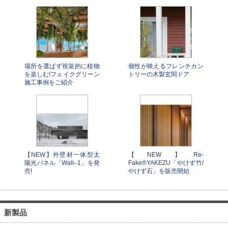
場所を選ばず視覚的に植物
個性が映えるフレンチカン
を楽しむ!フェイクグリーン
トリーの木製玄関ドア
施工事例をご紹介
【NEW】外壁材一体型太
【NEW】Re-
陽光パネル「Wall–1」を発
Fake®YAKEZU「やけず竹/
売!
やけず石」を販売開始
新製品