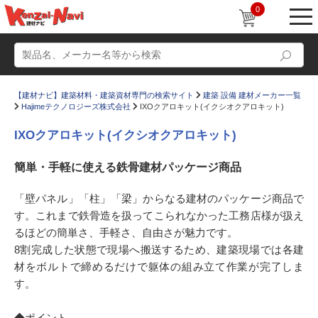
0
【建材ナビ】建築材料・建築資材専門の検索サイト
建築 設備 建材メーカー一覧
Hajimeテクノロジーズ株式会社
IXOクアロキット(イクシオクアロキット)
IXOクアロキット(イクシオクアロキット)
簡単・手軽に使える鉄骨建材パッケージ商品
動画
ショールーム
「壁パネル」「柱」「梁」からなる建材のパッケージ商品で
かたなび
コラム
す。これまで鉄骨造を扱ってこられなかった工務店様が扱え
すまいリング
設計士インタビュー
るほどの簡単さ、手軽さ、自由さが魅力です。
8割完成した状態で現場へ搬送するため、建築現場では各建
Q＆A
販売・施工代理店募集
材をボルトで締めるだけで躯体の組み立て作業が完了しま
お気に入り
す。
◆ポイント