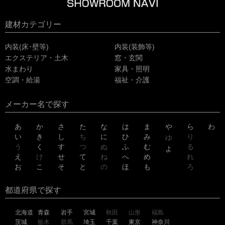
建材カテゴリー
内装(床･壁等)
内装(装飾等)
エクステリア・土木
窓・玄関
水まわり
家具・照明
空調・給湯
福祉・介護
メーカー名で探す
あ
か
さ
た
な
は
ま
や
ら
わ
い
き
し
ち
に
ひ
み
り
ゆ
う
く
す
つ
ぬ
ふ
む
る
よ
え
け
せ
て
ね
へ
め
れ
お
こ
そ
と
の
ほ
も
ろ
都道府県で探す
北海道
青森
岩手
宮城
秋田
山形
福島
茨城
栃木
群馬
埼玉
千葉
東京
神奈川