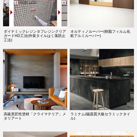
ダイナミックレジンタフレジンクリア
オルティノルーバー(樹脂フィルム化
ガードHD工法(外装タイルはく落防止
粧アルミルーバー)
工法)
高級意匠性塗材「クライマテリア」メ
ラミナム(磁器質大板セラミックタイ
タリアート
ル)