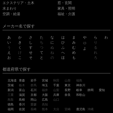
エクステリア・土木
窓・玄関
水まわり
家具・照明
空調・給湯
福祉・介護
メーカー名で探す
あ
か
さ
た
な
は
ま
や
ら
わ
い
き
し
ち
に
ひ
み
り
ゆ
う
く
す
つ
ぬ
ふ
む
る
よ
え
け
せ
て
ね
へ
め
れ
お
こ
そ
と
の
ほ
も
ろ
都道府県で探す
北海道
青森
岩手
宮城
秋田
山形
福島
茨城
栃木
群馬
埼玉
千葉
東京
神奈川
新潟
富山
石川
福井
山梨
長野
岐阜
静岡
愛知
三重
滋賀
京都
大阪
兵庫
奈良
和歌山
鳥取
島根
岡山
広島
山口
徳島
香川
愛媛
高知
福岡
佐賀
長崎
熊本
大分
宮崎
鹿児島
沖縄