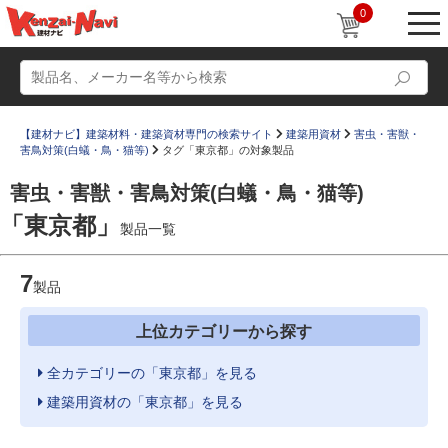
0
【建材ナビ】建築材料・建築資材専門の検索サイト
建築用資材
害虫・害獣・
害鳥対策(白蟻・鳥・猫等)
タグ「東京都」の対象製品
害虫・害獣・害鳥対策(白蟻・鳥・猫等)
「東京都」
製品一覧
動画
ショールーム
7
かたなび
製品
コラム
すまいリング
設計士インタビュー
上位カテゴリーから探す
Q＆A
販売・施工代理店募集
全カテゴリーの「東京都」を見る
お気に入り
建築用資材の「東京都」を見る