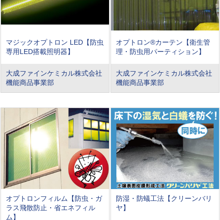
マジックオプトロン LED【防虫
オプトロン®カーテン【衛生管
専用LED搭載照明器】
理・防虫用パーティション】
大成ファインケミカル株式会社
大成ファインケミカル株式会社
機能商品事業部
機能商品事業部
オプトロンフィルム【防虫・ガ
防湿・防蟻工法【クリーンバリ
ラス飛散防止・省エネフィル
ヤ】
ム】