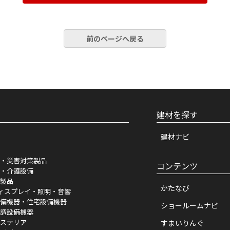
ー及び掲載企業間における情報収集および閲覧の機会、ならびにそれら
前のページへ戻る
となく、本サービスに新しいサービスを追加、または変更することがで
サービスと連携しており、本サイト上にて掲載されている内容は、他の
用
員登録および本サービスの利用において当社に対して開示した個人情報
員情報および当社
プライバシーポリシー
に定められている会員情報の提
建材を探す
を開示することはありません。ただし、公的機関からの照会および当社
示した情報に変更が生じた場合には、速やかに変更登録を行うものとし
建材ナビ
情報（当社、掲載企業および提携先の製品情報、サービスなどの情報を
。
・災害対策製品
コンテンツ
当社のマーケティングなどの目的で会員情報を集計および分析などに利
・介護設備
収集する目的は、当サイトの
プライバシーポリシー
に定めます。
製品
かたなび
には、登録情報を第三者に提供するものがあります。詳細は当サイトの
ィスプレイ・照明・音響
特定できない形で、当社サービスの利用に関する事項に公開される場合
備機器・住宅設備機器
ショールームナビ
調設備機器
ステリア
すまいりんぐ