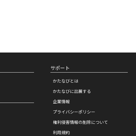
の環境を提供することを目的としま
きるものとします。
連携しているサイトにも公開されま
（以下「会員情報」といいます）のう
供以外について、事前の同意なく当社
サポート
が法令によって開示義務を負う場合な
ます。
かたなびとは
含む）を提供する目的で会員情報を利
かたなびに出展する
用することができるものとします。
企業情報
プライバシーポリシー
プライバシーポリシー
に定めます。
がございます。
権利侵害情報の削除について
利用規約