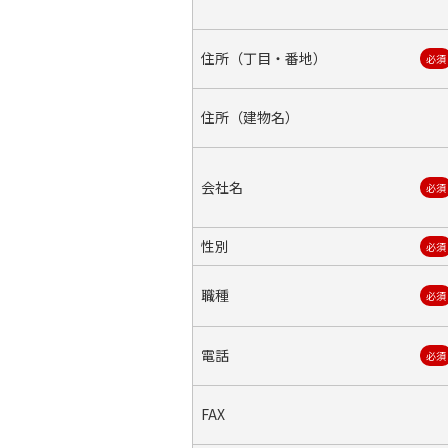
住所（丁目・番地）
必須
住所（建物名）
会社名
必須
性別
必須
職種
必須
電話
必須
FAX