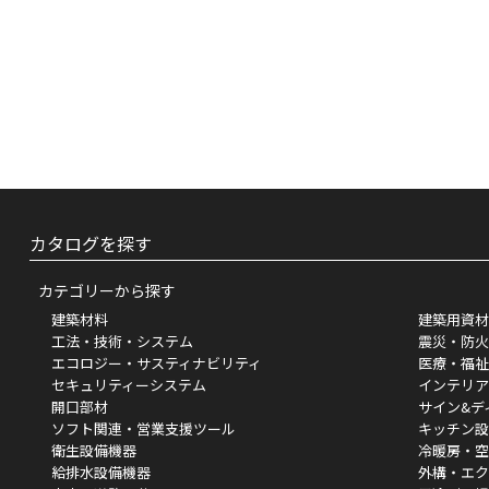
第２条 本サービスの概要と範囲
当サイトはユーザーと掲載メーカ
す。
当社はユーザーに事前告知するこ
本サービスは、複数の他のサイト
す。
第３条 会員に関する情報の開示と利
当社が原則として、ユーザーが会
ち、本サービス上で開示される会
カタログを探す
が第三者に対しこれらの会員情報
どはその限りではありません。
カテゴリーから探す
会員は、会員登録の際に当社に開
当社は、当社が有益だと判断する
建築材料
建築用資材
用することができるものとします
工法・技術・システム
震災・防火
当社は、本サービスの向上および
エコロジー・サスティナビリティ
医療・福祉
会員情報および当社が個人情報を
セキュリティーシステム
インテリア
当社が提供する会員向けサービス
開口部材
サイン&デ
一部サービスにおいては、個人を
ソフト関連・営業支援ツール
キッチン設
衛生設備機器
冷暖房・空
給排水設備機器
第４条 免責事項
外構・エク