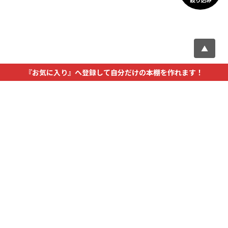
▲
『お気に入り』へ登録して自分だけの本棚を作れます！
カタログを探す
建材を探す
コンテンツ
サポート