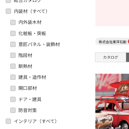
総合カタログ
内装材（すべて）
内外装木材
化粧板・突板
株式会社東洋石創
意匠パネル・装飾材
階段材
カタログ
断熱材
建具・造作材
開口部材
ドア・建具
防音対策
インテリア（すべて）