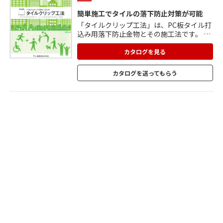
簡単施工でタイルの落下防止対策が可能
「タイルクリップ工法」は、PC板タイル打
込み用落下防止金物とその施工法です。 法
改正に伴い、PC板に直に打ち込まれたタイ
ルは全て、竣工後10年で全面打診検査を行
カタログを見る
い特定行政庁へ報告することが義務化され
ましたがタイル・金属の金物・コンクリー
カタログを送ってもらう
ト躯体が緊結され落下防止対策できている
場合は目視点検で報告可能です。 こちら
は、PCタイル打込み用金物のクリップ部分
をつまんで離すだけでタイルへの取り付け
ができるので、技術力がいらず作業性に優
れています。