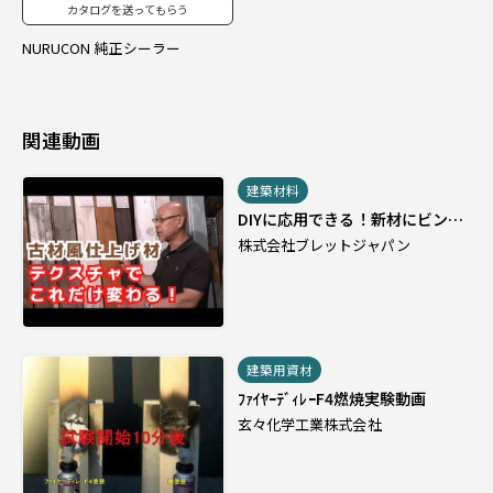
カタログを送ってもらう
NURUCON 純正シーラー
関連動画
建築材料
DIYに応用できる！新材にビンテ
ージ感を出すプロの技！
株式会社ブレットジャパン
建築用資材
ﾌｧｲﾔｰﾃﾞｨﾚｰF4燃焼実験動画
玄々化学工業株式会社