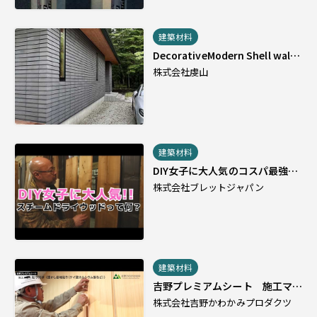
建築材料
DecorativeModern Shell wall
model 3
株式会社虔山
建築材料
DIY女子に大人気のコスパ最強木
材はこれ！軽くて古材のような表
株式会社ブレットジャパン
情が出る万能木材スチームドライ
ウッド！
建築材料
吉野プレミアムシート 施工マニ
ュアル
株式会社吉野かわかみプロダクツ