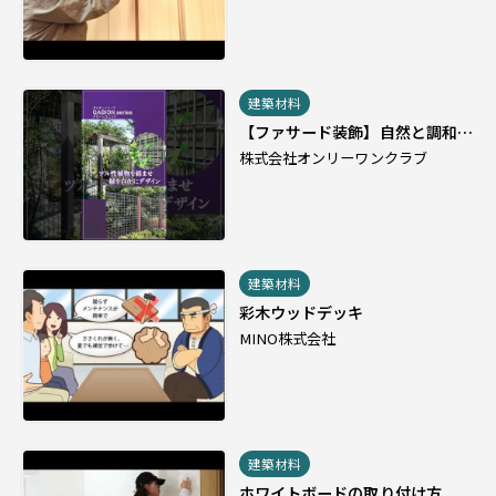
建築材料
【ファサード装飾】自然と調和
し、空間を自在に演出する 新感
株式会社オンリーワンクラブ
覚のデザインユニット「ガビオ
ン」
建築材料
彩木ウッドデッキ
MINO株式会社
建築材料
ホワイトボードの取り付け方