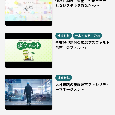
保水性舗装「涼畳」～まだ見たこ
とないステキをあなたへ～
建築材料
土木・道路・公園
全天候型高耐久常温アスファルト
合材『楽ファルト』
建築材料
大林道路の施設運営ファシリティ
ーマネージメント