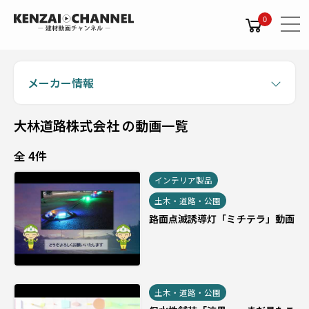
0
メーカー情報
大林道路株式会社 の動画一覧
全 4件
インテリア製品
土木・道路・公園
路面点滅誘導灯「ミチテラ」動画
土木・道路・公園