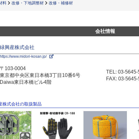
材料
改修・下地調整材
改修・補修材
会社情報
緑興産株式会社
https://www.midori-kosan.jp/
〒103-0004
TEL:
03-5645-
東京都中央区東日本橋3丁目10番6号
FAX: 03-5645-
Daiwa東日本橋ビル4階
興産株式会社の取扱製品