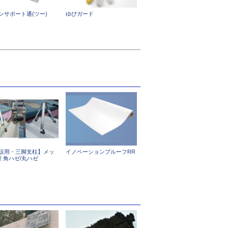
ンサポート通(ツー)
ゆびガード
設用・三脚支柱】メッ
イノベーションプルーフRR
型 角ハゼ/丸ハゼ