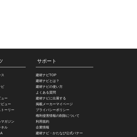
ツ
サポート
ース
建材ナビTOP
建材ナビとは？
ナビ
建材ナビの使い方
よくある質問
ビュー
建材ナビに出展する
タビュー
掲載メーカーマイページ
ストーリー
プライバシーポリシー
権利侵害情報の削除について
ルマガジン
利用規約
ンネル
企業情報
A
建材ナビ・かたなび公式バナー