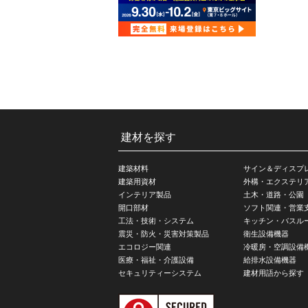
建材を探す
建築材料
サイン＆ディスプ
建築用資材
外構・エクステリ
インテリア製品
土木・道路・公園
開口部材
ソフト関連・営業
工法・技術・システム
キッチン・バスル
震災・防火・災害対策製品
衛生設備機器
エコロジー関連
冷暖房・空調設備
医療・福祉・介護設備
給排水設備機器
セキュリティーシステム
建材用語から探す