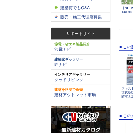
建築何でもQ&A
【NETI
14001
販売・施工代理店募集
サポートサイト
節電・省エネ製品紹介
■ こ
節電ナビ
建築家ギャラリー
匠ナビ
インテリアギャラリー
グッドリビング
ファス
建材を格安で販売
世代型
建材アウトレット市場
防水工
■ こ