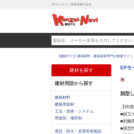
EPモールド｜緑興産株式会社
【建材ナビ】建築材料・建築資材専門の検索サイト
EPモ
建材を探す
建材用語から探す
脱型
建築材料
建築用資材
【特徴
工法・技術・システム
■組立
用途別・場所別
■剥離
■脱型
震災・防火・災害対策製品