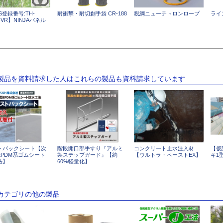
S登録番号:TH-
耐衝撃・耐切創手袋 CR-188
親綱ニューテトロンロープ
ライ
5-VR】NINJAパネル
の製品を資料請求した人はこれらの製品も資料請求しています
トバックシート【次
階段開口部手すり『アルミ
コンクリート止水注入材
【仮
EPDM系ゴムシート
製ステップガード』【約
【ウルトラ・ペーストEX】
キ1
法】
60%軽量化】
のカテゴリの他の製品