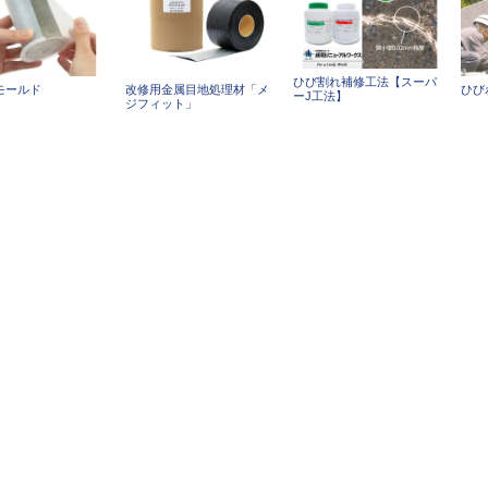
ひび割れ補修工法【スーパ
モールド
改修用金属目地処理材「メ
ひび
ーJ工法】
ジフィット」