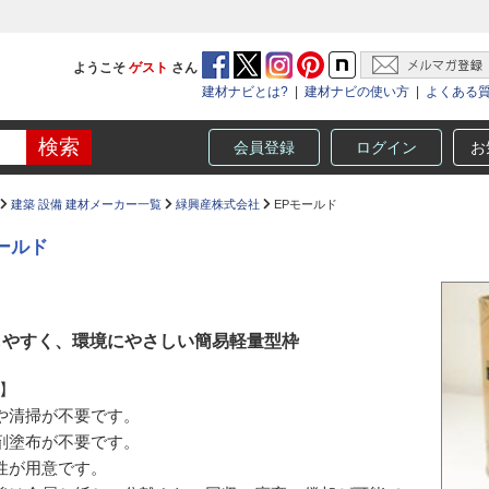
ようこそ
ゲスト
さん
建材ナビとは?
|
建材ナビの使い方
|
よくある
会員登録
ログイン
お
建築 設備 建材メーカー一覧
緑興産株式会社
EPモールド
ールド
しやすく、環境にやさしい簡易軽量型枠
】
や清掃が不要です。
剤塗布が不要です。
性が用意です。