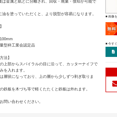
後は金属と紙とに分離され、回収・廃棄・償却が可能で
に油を塗っていただくと、より脱型が容易になります。
■ 画像
】
:
h100mm
■ 今す
量型枠工業会認定品
方法】
の上部からスパイラルの目に沿って、カッターナイフで
みを入れます。
は層状になっており、上の層から少しずつ剥ぎ取りま
の鉄板を木づち等で軽くたたくと鉄板は外れます。
お問い合わせください。