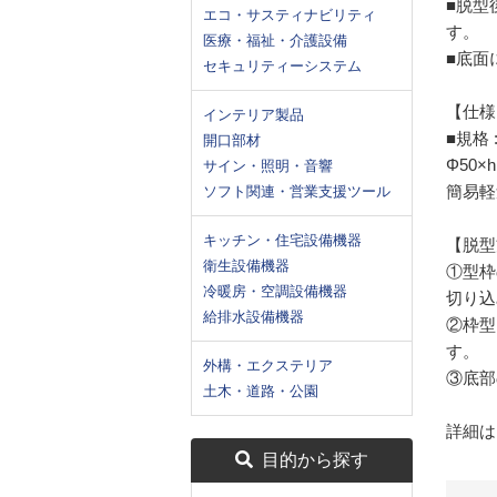
■脱型
エコ・サスティナビリティ
す。
医療・福祉・介護設備
■底面
セキュリティーシステム
【仕様
インテリア製品
■規格 
開口部材
Φ50×
サイン・照明・音響
簡易軽
ソフト関連・営業支援ツール
キッチン・住宅設備機器
【脱型
衛生設備機器
①型枠
冷暖房・空調設備機器
切り込
給排水設備機器
②枠型
す。
外構・エクステリア
③底部
土木・道路・公園
詳細は
目的から探す