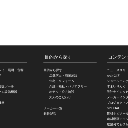
目的から探す
コンテン
レイ・照明・音響
目的から探す
ニュースリリ
ア
店舗演出・商業施設
かたなび
住宅・リフォーム
ショールーム
支援ツール
介護・福祉・バリアフリー
すまいりんぐ
ーム設備機器
ホテル・公共施設
設計士インタ
大人のこだわり
メーカーイン
機器
プロジェクト
SPECIAL
メーカー一覧
建材ナビメー
新着製品
建材動画チャ
建築何でもQ＆