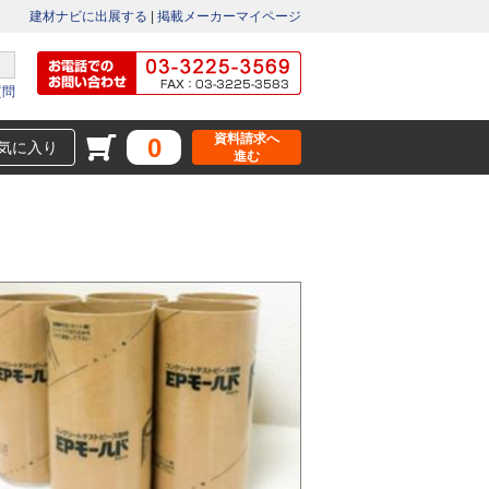
建材ナビに出展する
|
掲載メーカーマイページ
質問
資料請求へ
0
気に入り
進む