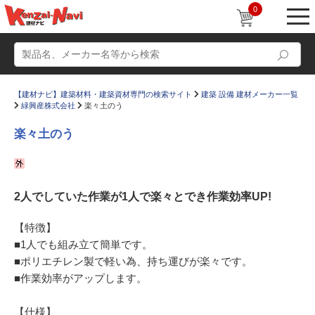
0
【建材ナビ】建築材料・建築資材専門の検索サイト
建築 設備 建材メーカー一覧
緑興産株式会社
楽々土のう
楽々土のう
動画
ショールーム
2人でしていた作業が1人で楽々とでき作業効率UP!
かたなび
コラム
すまいリング
設計士インタビュー
【特徴】
■1人でも組み立て簡単です。
Q＆A
販売・施工代理店募集
■ポリエチレン製で軽い為、持ち運びが楽々です。
お気に入り
■作業効率がアップします。
【仕様】