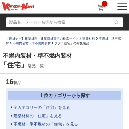
0
【建材ナビ】建築材料・建築資材専門の検索サイト
建築材料
不燃材・準不燃
材
不燃内装材・準不燃内装材
タグ「住宅」の対象製品
不燃内装材・準不燃内装材
「住宅」
製品一覧
動画
ショールーム
16
かたなび
製品
コラム
すまいリング
設計士インタビュー
上位カテゴリーから探す
Q＆A
販売・施工代理店募集
全カテゴリーの「住宅」を見る
お気に入り
建築材料の「住宅」を見る
不燃材・準不燃材の「住宅」を見る