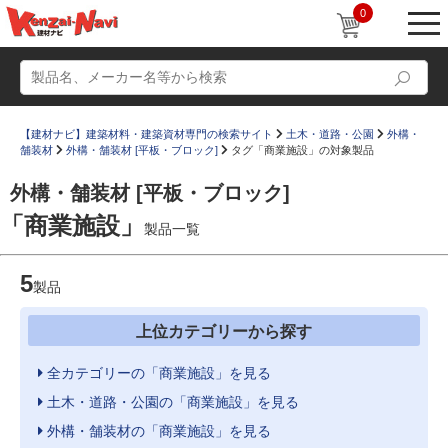
0
【建材ナビ】建築材料・建築資材専門の検索サイト
土木・道路・公園
外構・
舗装材
外構・舗装材 [平板・ブロック]
タグ「商業施設」の対象製品
外構・舗装材 [平板・ブロック]
「商業施設」
製品一覧
動画
ショールーム
5
かたなび
製品
コラム
すまいリング
設計士インタビュー
上位カテゴリーから探す
Q＆A
販売・施工代理店募集
全カテゴリーの「商業施設」を見る
お気に入り
土木・道路・公園の「商業施設」を見る
外構・舗装材の「商業施設」を見る